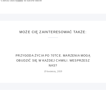
 check this
video
to know more
MOŻE CIĘ ZAINTERESOWAĆ TAKŻE:
PRZYGODA ŻYCIA PO 70TCE. MARZENIA MOGĄ
OBUDZIĆ SIĘ W KAŻDEJ CHWILI. WESPRZESZ
NAS?
19 kwietnia, 2019