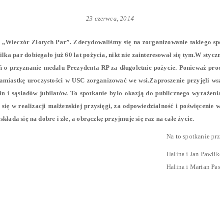
23 czerwca, 2014
ię „Wieczór Złotych Par”. Zdecydowaliśmy się na zorganizowanie takiego sp
lka par dobiegało już 60 lat pożycia, nikt nie zainteresował się tym.W stycz
 o przyznanie medalu Prezydenta RP za długoletnie pożycie. Ponieważ pro
amiastkę uroczystości w USC zorganizować we wsi.Zaproszenie przyjęli wsz
in i sąsiadów jubilatów. To spotkanie było okazją do publicznego wyrażen
się w realizacji małżenskiej przysięgi, za odpowiedzialność i poświęcenie 
składa się na dobre i złe, a obrączkę przyjmuje się raz na całe życie.
Na to spotkanie prz
Halina i Jan Pawli
Halina i Marian Pas