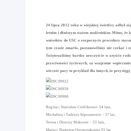
24 lipca 2012 roku w wiejskiej świetlicy odbył s
letnim i dłuższym stażem małżeńskim. Mimo, że ki
wniosków do USC o rozpoczęcie procedury starań
tym czasie zmarło, postanowilśmy nie czekać i n
Świętowaliśmy bardzo uroczyście w asyście rodz
przeciwności życiowych, za wzajemne wspieranie 
wieczór pary to przyklad dla innych, że przysięgę 
Regina i Stanisław Cieślikowie- 54 lata,
Michalina i Tadeusz Szponarowie – 57 lat,
Teresa i Dionizy Makowie – 53 lata,
Maria i Zbigniew Oryszczakowie-55 lat,