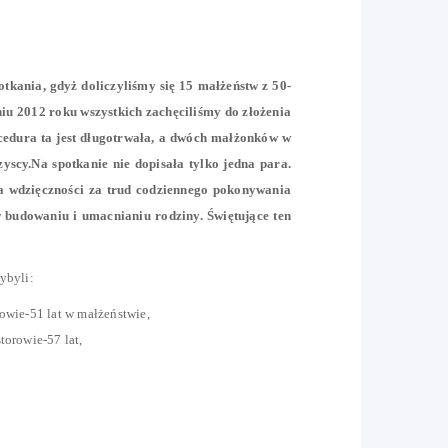
otkania, gdyż doliczyliśmy się 15 małżeństw z 50-
niu 2012 roku wszystkich zachęciliśmy do złożenia
cedura ta jest długotrwała, a dwóch małżonków w
yscy.Na spotkanie nie dopisała tylko jedna para.
ia wdzięczności za trud codziennego pokonywania
w budowaniu i umacnianiu rodziny. Świętujące ten
ybyli:
kowie-51 lat w małżeństwie,
torowie-57 lat,