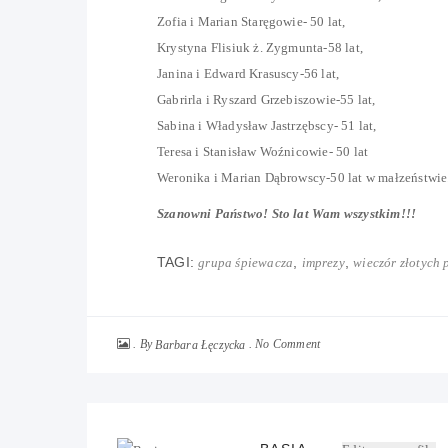
Zofia i Marian Staręgowie- 50 lat,
Krystyna Flisiuk ż. Zygmunta-58 lat,
Janina i Edward Krasuscy-56 lat,
Gabrirla i Ryszard Grzebiszowie-55 lat,
Sabina i Władysław Jastrzębscy- 51 lat,
Teresa i Stanisław Woźnicowie- 50 lat
Weronika i Marian Dąbrowscy-50 lat w małzeństwie
Szanowni Państwo! Sto lat Wam wszystkim!!!
TAGI:
,
,
grupa śpiewacza
imprezy
wieczór złotych 
By
No Comment
Barbara Łęczycka