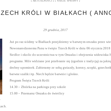
AKTUALNOŚCI
NASZE SPRAWY
RZECH KRÓLI W BIAŁKACH ( ANNO
29 grudnia, 2017
Już po raz siódmy w Białkach przejdziemy w barwnym orszaku przez wieś,
Nowonarodzonemu Panu w święto Trzech Króli w dniu 06 stycznia 2018 
Siedlce i okolic do uczestnictwa w tym Orszaku i obejrzenia widowiska 
programu. Mile widziane jest przebranie się (zgodnie z tradycją) za jak
drobny upominek. Zabieramy ze sobą gwiazdy, korony, szopki, grzechotki
barwne szaliki itp. Niech będzie barwnie i głośno.
Program Święta Trzech Króli
14.30 – Zbiórka na parkingu przy szkole
15.00 – Przemarsz Orszaku do świetlicy
y
kach.