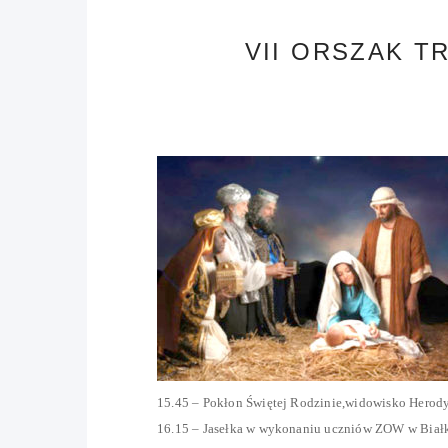
VII ORSZAK T
15.45 – Pokłon Świętej Rodzinie,widowisko Herod
16.15 – Jasełka w wykonaniu uczniów ZOW w Biał