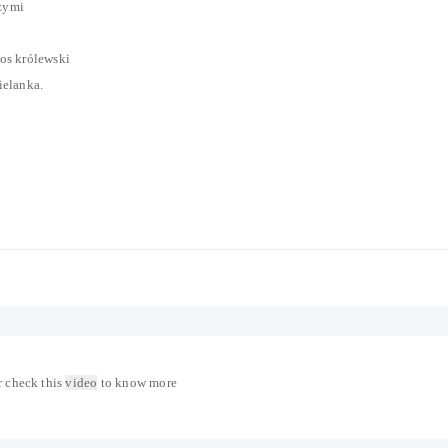
zymi
os królewski
ielanka.
 check this
video
to know more