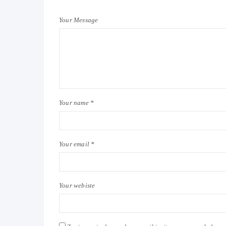
Your Message
Your name *
Your email *
Your webiste