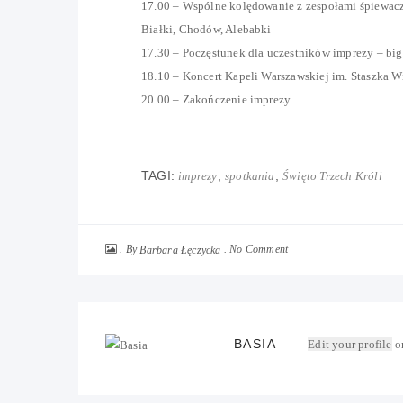
17.00 – Wspólne kolędowanie z zespołami śpiewac
Białki, Chodów, Alebabki
17.30 – Poczęstunek dla uczestników imprezy – big
18.10 – Koncert Kapeli Warszawskiej im. Staszka W
20.00 – Zakończenie imprezy.
TAGI:
,
,
imprezy
spotkania
Święto Trzech Króli
By
No Comment
Barbara Łęczycka
BASIA
Edit your profile
or